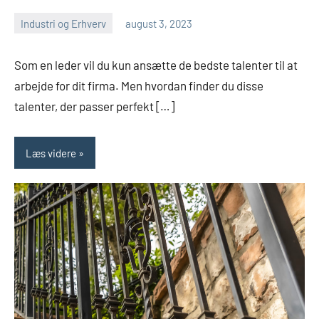
Industri og Erhverv
august 3, 2023
admin
Ingen
kommentarer
Som en leder vil du kun ansætte de bedste talenter til at
arbejde for dit firma. Men hvordan finder du disse
talenter, der passer perfekt […]
Læs videre