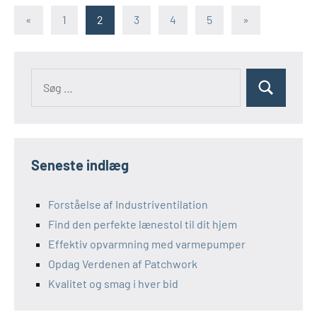
Navigation
Forrige
Næste
«
1
2
3
4
5
»
indlæg
indlæg
til
indlæg
Søg
Søg
efter:
Seneste indlæg
Forståelse af Industriventilation
Find den perfekte lænestol til dit hjem
Effektiv opvarmning med varmepumper
Opdag Verdenen af Patchwork
Kvalitet og smag i hver bid