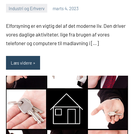
Industri og Erhverv
marts 4, 2023
admin
Ingen
kommentarer
Elforsyning er en vigtig del af det moderne liv. Den driver
vores daglige aktiviteter, lige fra brugen af vores
telefoner og computere til madlavning i […]
Læs videre