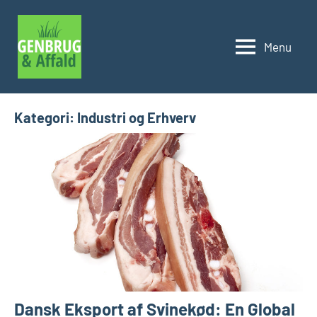
Videre
til
Menu
indhold
Genbrug
og
affald
Kategori:
Industri og Erhverv
Dansk Eksport af Svinekød: En Global