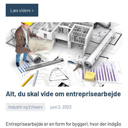
Læs videre
Alt, du skal vide om entreprisearbejde
Industri og Erhverv
juni 2, 2023
admin
Ingen
kommentarer
Entreprisearbejde er en form for byggeri, hvor der indgås