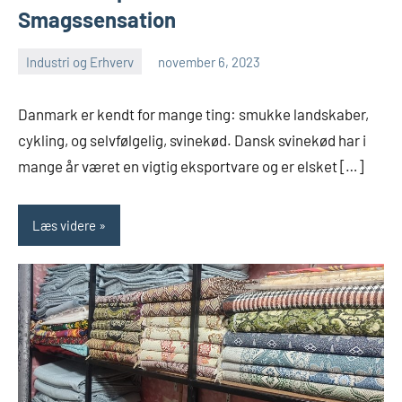
Smagssensation
Industri og Erhverv
november 6, 2023
admin
Ingen
kommentarer
Danmark er kendt for mange ting: smukke landskaber,
cykling, og selvfølgelig, svinekød. Dansk svinekød har i
mange år været en vigtig eksportvare og er elsket […]
Læs videre