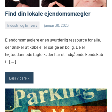
Find din lokale ejendomsmægler
Industri og Erhverv
januar 30, 2023
admin
Ingen
kommentarer
Ejendomsmæglere er en uvurderlig ressource for alle,
der ønsker at købe eller sælge en bolig. De er
højtuddannede fagfolk, der har et indgående kendskab
til […]
Læs videre