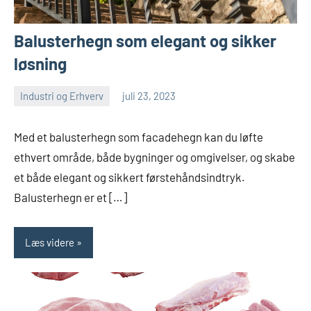
Balusterhegn som elegant og sikker
løsning
Industri og Erhverv
juli 23, 2023
admin
Ingen
kommentarer
Med et balusterhegn som facadehegn kan du løfte
ethvert område, både bygninger og omgivelser, og skabe
et både elegant og sikkert førstehåndsindtryk.
Balusterhegn er et […]
Læs videre