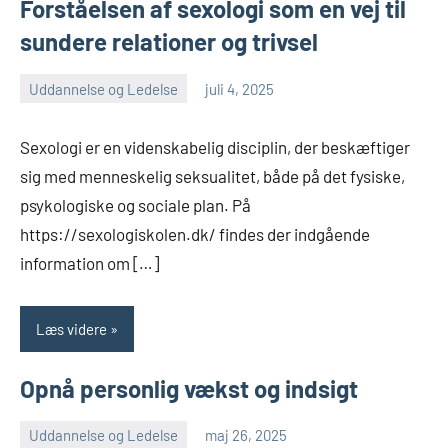
Forståelsen af sexologi som en vej til
sundere relationer og trivsel
Uddannelse og Ledelse
juli 4, 2025
admin
Ingen
kommentarer
Sexologi er en videnskabelig disciplin, der beskæftiger
sig med menneskelig seksualitet, både på det fysiske,
psykologiske og sociale plan. På
https://sexologiskolen.dk/ findes der indgående
information om […]
Læs videre
Opnå personlig vækst og indsigt
Uddannelse og Ledelse
maj 26, 2025