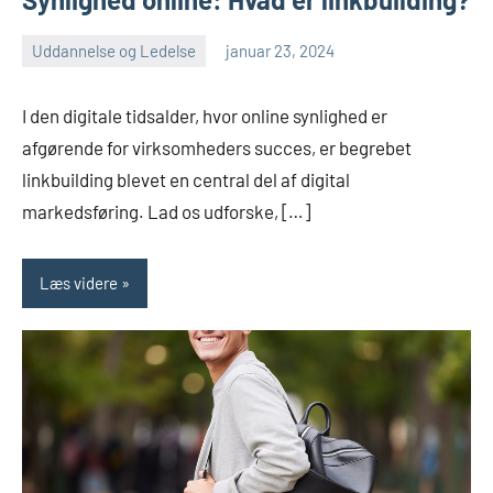
Uddannelse og Ledelse
januar 23, 2024
admin
Ingen
kommentarer
I den digitale tidsalder, hvor online synlighed er
afgørende for virksomheders succes, er begrebet
linkbuilding blevet en central del af digital
markedsføring. Lad os udforske, […]
Læs videre