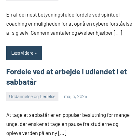
admin
Ingen
kommentarer
En af de mest betydningsfulde fordele ved spirituel
coaching er muligheden for at opnå en dybere forståelse
af sig selv. Gennem samtaler og øvelser hjælper […]
Læs videre
Fordele ved at arbejde i udlandet i et
sabbatår
Uddannelse og Ledelse
maj 3, 2025
admin
Ingen
kommentarer
At tage et sabbatår er en populær beslutning for mange
unge, der ønsker at tage en pause fra studierne og
opleve verden på en ny […]