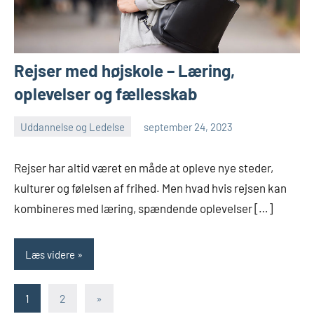
Rejser med højskole – Læring,
oplevelser og fællesskab
Uddannelse og Ledelse
september 24, 2023
admin
Ingen
kommentarer
Rejser har altid været en måde at opleve nye steder,
kulturer og følelsen af frihed. Men hvad hvis rejsen kan
kombineres med læring, spændende oplevelser […]
Læs videre
Navigation
Næste
1
2
»