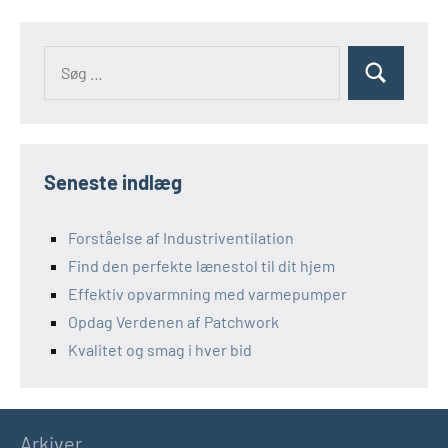
indlæg
til
indlæg
Søg
Søg
efter:
Seneste indlæg
Forståelse af Industriventilation
Find den perfekte lænestol til dit hjem
Effektiv opvarmning med varmepumper
Opdag Verdenen af Patchwork
Kvalitet og smag i hver bid
Arkiver