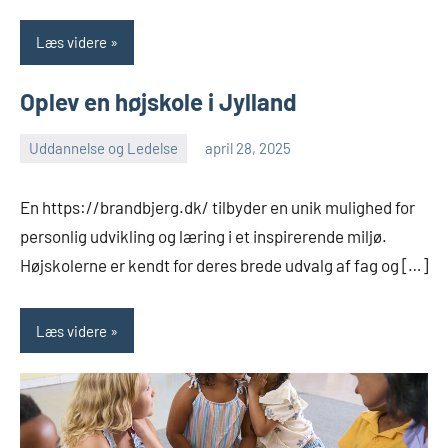
Læs videre
Oplev en højskole i Jylland
Uddannelse og Ledelse
april 28, 2025
admin
Ingen
kommentarer
En https://brandbjerg.dk/ tilbyder en unik mulighed for
personlig udvikling og læring i et inspirerende miljø.
Højskolerne er kendt for deres brede udvalg af fag og […]
Læs videre