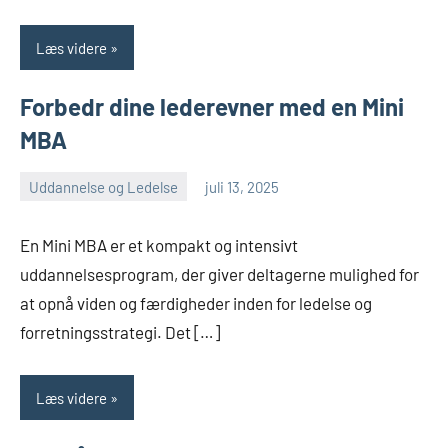
Læs videre
Forbedr dine lederevner med en Mini
MBA
Uddannelse og Ledelse
juli 13, 2025
admin
Ingen
kommentarer
En Mini MBA er et kompakt og intensivt
uddannelsesprogram, der giver deltagerne mulighed for
at opnå viden og færdigheder inden for ledelse og
forretningsstrategi. Det […]
Læs videre