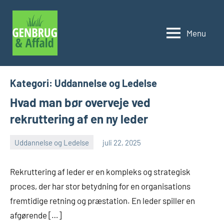
Videre
til
Menu
indhold
Genbrug
og
affald
Kategori:
Uddannelse og Ledelse
Hvad man bør overveje ved
rekruttering af en ny leder
Uddannelse og Ledelse
juli 22, 2025
admin
Ingen
kommentarer
Rekruttering af leder er en kompleks og strategisk
proces, der har stor betydning for en organisations
fremtidige retning og præstation. En leder spiller en
afgørende […]