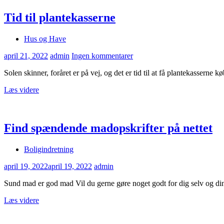
Tid til plantekasserne
Hus og Have
april 21, 2022
admin
Ingen kommentarer
Solen skinner, foråret er på vej, og det er tid til at få plantekasserne k
Læs videre
Find spændende madopskrifter på nettet
Boligindretning
april 19, 2022
april 19, 2022
admin
Sund mad er god mad Vil du gerne gøre noget godt for dig selv og di
Læs videre