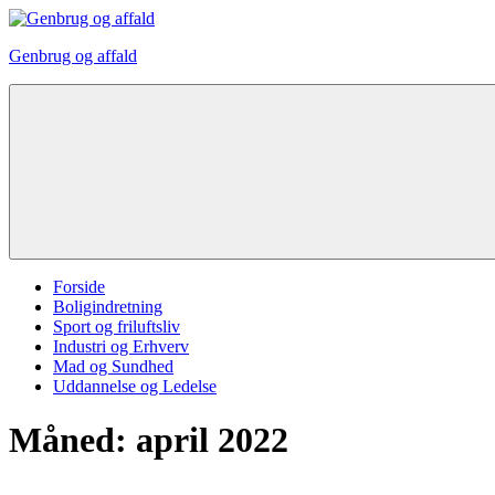
Videre
til
Genbrug og affald
indhold
Forside
Boligindretning
Sport og friluftsliv
Industri og Erhverv
Mad og Sundhed
Uddannelse og Ledelse
Måned:
april 2022