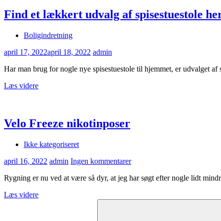
Find et lækkert udvalg af spisestuestole he
Boligindretning
april 17, 2022
april 18, 2022
admin
Har man brug for nogle nye spisestuestole til hjemmet, er udvalget af s
Læs videre
Velo Freeze nikotinposer
Ikke kategoriseret
april 16, 2022
admin
Ingen kommentarer
Rygning er nu ved at være så dyr, at jeg har søgt efter nogle lidt mind
Læs videre
Søg
efter: