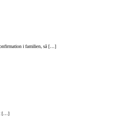
nfirmation i familien, så […]
t […]