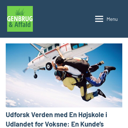
Videre
til
Menu
indhold
Genbrug
og
affald
Udforsk Verden med En Højskole i
Udlandet for Voksne: En Kunde’s