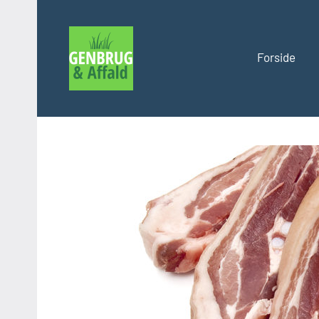
Videre
til
indhold
Forside
Genbrug
og
affald