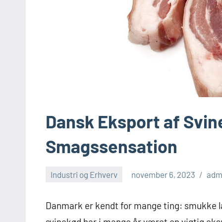
Dansk Eksport af Svin
Smagssensation
Industri og Erhverv
november 6, 2023
adm
Danmark er kendt for mange ting: smukke la
svinekød har i mange år været en vigtig eksp