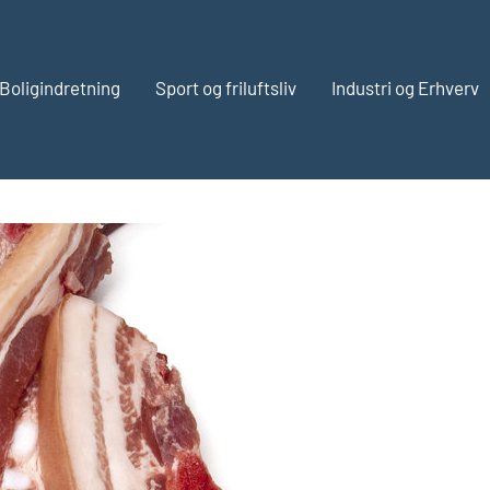
Boligindretning
Sport og friluftsliv
Industri og Erhverv