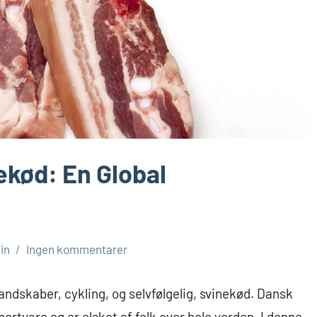
ekød: En Global
in
Ingen kommentarer
ndskaber, cykling, og selvfølgelig, svinekød. Dansk
ortvare og er elsket af folk over hele verden. I denne