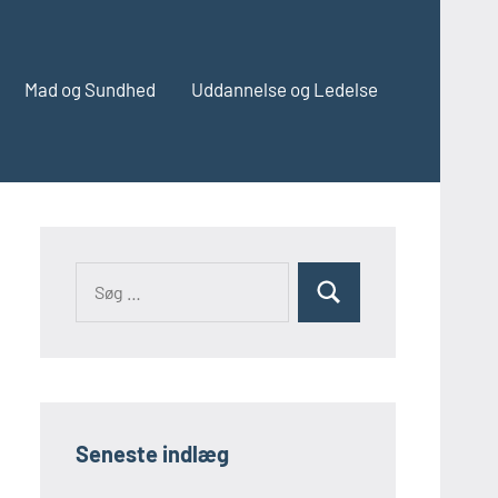
Mad og Sundhed
Uddannelse og Ledelse
Søg
Søg
efter:
Seneste indlæg