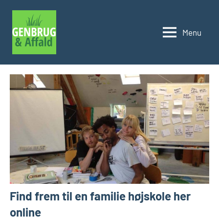
Videre
til
Menu
indhold
Genbrug
og
affald
Find frem til en familie højskole her
online