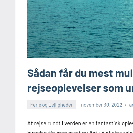
Sådan får du mest muli
rejseoplevelser som 
Ferie og Lejligheder
november 30, 2022
a
At rejse rundt i verden er en fantastisk 
hvordan får man mest muligt ud af sine rejs