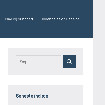
Mad og Sundhed
Uddannelse og Ledelse
Søg
Søg
efter:
Seneste indlæg