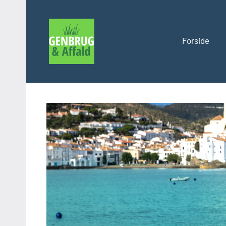
Videre
til
indhold
Forside
Genbrug
og
affald