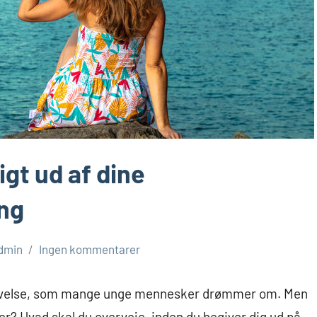
gt ud af dine
ung
dmin
Ingen kommentarer
oplevelse, som mange unge mennesker drømmer om. Men
er? Hvad skal du overveje, inden du begiver dig ud på