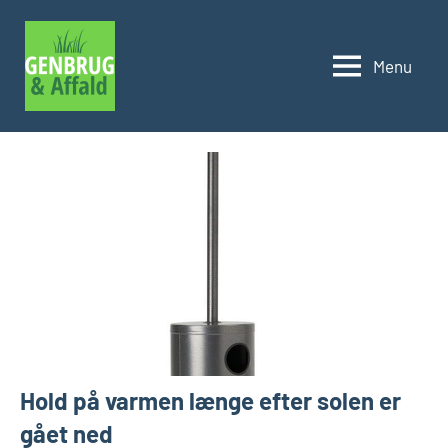
Videre
til
Menu
indhold
Genbrug
og
affald
Hold på varmen længe efter solen er
gået ned