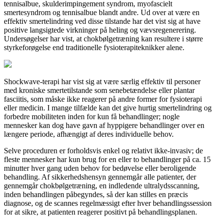
tennisalbue, skulderimpingement syndrom, myofascielt
smertesyndrom og tennisalbue blandt andre. Ud over at være en
effektiv smertelindring ved disse tilstande har det vist sig at have
positive langsigtede virkninger på heling og vævsregenerering.
Undersøgelser har vist, at chokbølgetræning kan resultere i større
styrkeforøgelse end traditionelle fysioterapiteknikker alene.
Shockwave-terapi har vist sig at være særlig effektiv til personer
med kroniske smertetilstande som senebetændelse eller plantar
fasciitis, som måske ikke reagerer på andre former for fysioterapi
eller medicin. I mange tilfælde kan det give hurtig smertelindring og
forbedre mobiliteten inden for kun få behandlinger; nogle
mennesker kan dog have gavn af hyppigere behandlinger over en
længere periode, afhængigt af deres individuelle behov.
Selve proceduren er forholdsvis enkel og relativt ikke-invasiv; de
fleste mennesker har kun brug for en eller to behandlinger på ca. 15
minutter hver gang uden behov for bedøvelse eller beroligende
behandling. Af sikkerhedshensyn gennemgår alle patienter, der
gennemgår chokbølgetræning, en indledende ultralydsscanning,
inden behandlingen påbegyndes, så der kan stilles en præcis
diagnose, og de scannes regelmæssigt efter hver behandlingssession
for at sikre, at patienten reagerer positivt på behandlingsplanen.