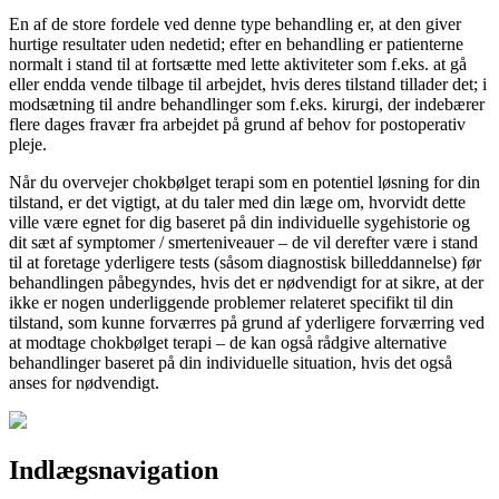
En af de store fordele ved denne type behandling er, at den giver
hurtige resultater uden nedetid; efter en behandling er patienterne
normalt i stand til at fortsætte med lette aktiviteter som f.eks. at gå
eller endda vende tilbage til arbejdet, hvis deres tilstand tillader det; i
modsætning til andre behandlinger som f.eks. kirurgi, der indebærer
flere dages fravær fra arbejdet på grund af behov for postoperativ
pleje.
Når du overvejer chokbølget terapi som en potentiel løsning for din
tilstand, er det vigtigt, at du taler med din læge om, hvorvidt dette
ville være egnet for dig baseret på din individuelle sygehistorie og
dit sæt af symptomer / smerteniveauer – de vil derefter være i stand
til at foretage yderligere tests (såsom diagnostisk billeddannelse) før
behandlingen påbegyndes, hvis det er nødvendigt for at sikre, at der
ikke er nogen underliggende problemer relateret specifikt til din
tilstand, som kunne forværres på grund af yderligere forværring ved
at modtage chokbølget terapi – de kan også rådgive alternative
behandlinger baseret på din individuelle situation, hvis det også
anses for nødvendigt.
Indlægsnavigation