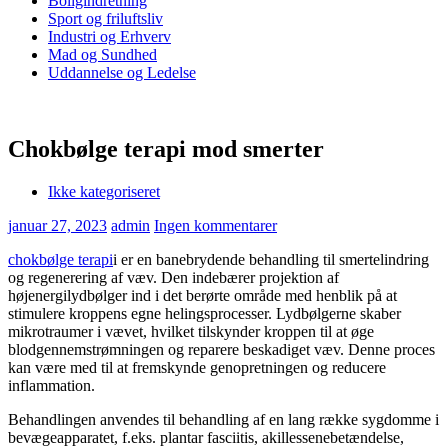
Boligindretning
Sport og friluftsliv
Industri og Erhverv
Mad og Sundhed
Uddannelse og Ledelse
Chokbølge terapi mod smerter
Ikke kategoriseret
januar 27, 2023
admin
Ingen kommentarer
chokbølge terapi
i er en banebrydende behandling til smertelindring
og regenerering af væv. Den indebærer projektion af
højenergilydbølger ind i det berørte område med henblik på at
stimulere kroppens egne helingsprocesser. Lydbølgerne skaber
mikrotraumer i vævet, hvilket tilskynder kroppen til at øge
blodgennemstrømningen og reparere beskadiget væv. Denne proces
kan være med til at fremskynde genopretningen og reducere
inflammation.
Behandlingen anvendes til behandling af en lang række sygdomme i
bevægeapparatet, f.eks. plantar fasciitis, akillessenebetændelse,