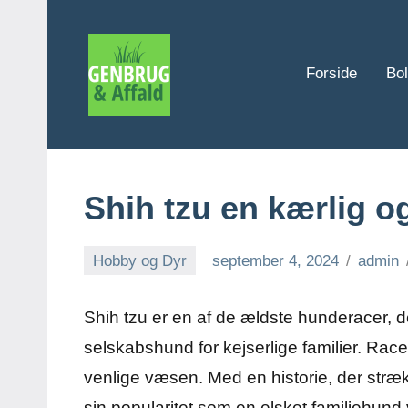
Videre
til
indhold
Forside
Bol
Genbrug
og
affald
Shih tzu en kærlig o
Hobby og Dyr
september 4, 2024
admin
Shih tzu er en af de ældste hunderacer, 
selskabshund for kejserlige familier. Racen
venlige væsen. Med en historie, der strækk
sin popularitet som en elsket familiehund