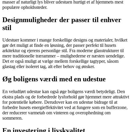
masser af naturligt lys bliver udestuen hurtigt et af hjemmets mest
populære opholdssteder.
Designmuligheder der passer til enhver
stil
Udestuer kommer i mange forskellige designs og materialer, hvilket
gør det muligt at finde en løsning, der passer perfekt til husets
arkitektur og ejerens personlige stil. Fra moderne glasstrukturer til
mere traditionelle trærammer – mulighederne er næsten uendelige.
Det er også muligt at vælge mellem forskellige tagtyper, såsom
glastag eller isoleret tag, alt efter behov og ønsker.
Øg boligens værdi med en udestue
En veludført udestue kan også øge boligens værdi betydeligt. Den
ekstra plads og de forbedrede lysforhold gør hjemmet mere attraktivt
for potentielle købere. Derudover kan en udestue bidrage til at
forbedre husets energieffektivitet ved at fungere som en bufferzone,
der reducerer varmetab om vinteren og overophedning om
sommeren.
En investering i livskvalitet