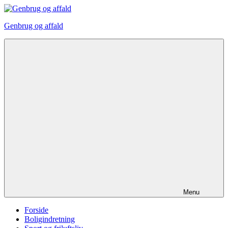
Videre
til
Genbrug og affald
indhold
Menu
Forside
Boligindretning