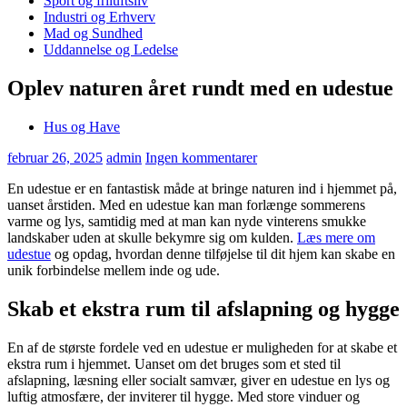
Sport og friluftsliv
Industri og Erhverv
Mad og Sundhed
Uddannelse og Ledelse
Oplev naturen året rundt med en udestue
Hus og Have
februar 26, 2025
admin
Ingen kommentarer
En udestue er en fantastisk måde at bringe naturen ind i hjemmet på,
uanset årstiden. Med en udestue kan man forlænge sommerens
varme og lys, samtidig med at man kan nyde vinterens smukke
landskaber uden at skulle bekymre sig om kulden.
Læs mere om
udestue
og opdag, hvordan denne tilføjelse til dit hjem kan skabe en
unik forbindelse mellem inde og ude.
Skab et ekstra rum til afslapning og hygge
En af de største fordele ved en udestue er muligheden for at skabe et
ekstra rum i hjemmet. Uanset om det bruges som et sted til
afslapning, læsning eller socialt samvær, giver en udestue en lys og
luftig atmosfære, der inviterer til hygge. Med store vinduer og