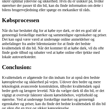
sikrer optimal ydeevne og sikkerhed. Hvis du er usikker på, hvilke
størrelser der passer til din bil, kan du finde information om dette i
bilens brugervejledning eller spørge en mekaniker til råds.
Købsprocessen
Når du har besluttet dig for at købe nye dæk, er det en god idé at
gennemgå forskellige mærker og sammenligne egenskaber og priser.
Det kan også være værd at undersøge online anmeldelser og
anbefalinger fra andre bilentusiaster for at finde det bedste
kvalitetsdæk til din bil. Når det kommer til at købe dæk, vil du ofte
finde gode tilbud og rabatter ved at købe online eller tjekke med
lokale autoværksteder.
Conclusion:
Kvalitetsdæk er afgørende for din indsats for at opnå den bedste
køreoplevelse og sikkerhed på vejen. Udover den bedre og mere
teknologisk avancerede konstruktion, tilbyder kvalitetsdæk også
bedre greb og længere levetid. Når du vælger dæk til din bil, er det
vigtigt at overveje faktorer såsom kørselsbehov, vejrforhold og
størrelse. Ved at undersøge forskellige mærker og gennemgå
egenskaber og priser, kan du finde det bedste kvalitetsdæk til din bil
og sikre dig en tryg og sikker køreoplevelse.