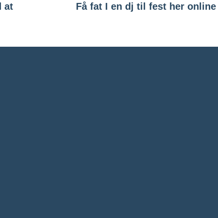
 at
Få fat I en dj til fest her online