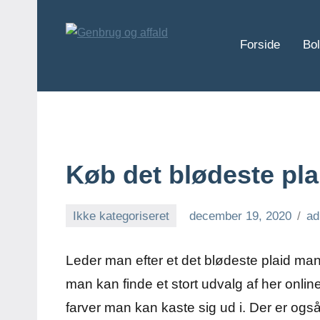
Videre
til
Forside
Bol
indhold
Genbrug
og
affald
Køb det blødeste plai
Ikke kategoriseret
december 19, 2020
ad
Leder man efter et det blødeste plaid man 
man kan finde et stort udvalg af her online
farver man kan kaste sig ud i. Der er og