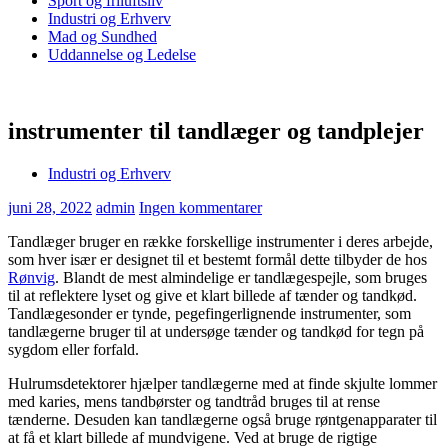
Sport og friluftsliv
Industri og Erhverv
Mad og Sundhed
Uddannelse og Ledelse
instrumenter til tandlæger og tandplejer
Industri og Erhverv
juni 28, 2022
admin
Ingen kommentarer
Tandlæger bruger en række forskellige instrumenter i deres arbejde,
som hver især er designet til et bestemt formål dette tilbyder de hos
Rønvig
. Blandt de mest almindelige er tandlægespejle, som bruges
til at reflektere lyset og give et klart billede af tænder og tandkød.
Tandlægesonder er tynde, pegefingerlignende instrumenter, som
tandlægerne bruger til at undersøge tænder og tandkød for tegn på
sygdom eller forfald.
Hulrumsdetektorer hjælper tandlægerne med at finde skjulte lommer
med karies, mens tandbørster og tandtråd bruges til at rense
tænderne. Desuden kan tandlægerne også bruge røntgenapparater til
at få et klart billede af mundvigene. Ved at bruge de rigtige