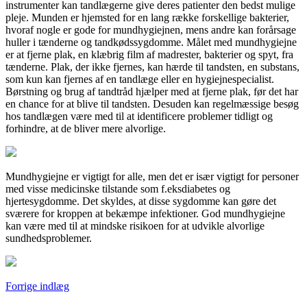
instrumenter kan tandlægerne give deres patienter den bedst mulige
pleje. Munden er hjemsted for en lang række forskellige bakterier,
hvoraf nogle er gode for mundhygiejnen, mens andre kan forårsage
huller i tænderne og tandkødssygdomme. Målet med mundhygiejne
er at fjerne plak, en klæbrig film af madrester, bakterier og spyt, fra
tænderne. Plak, der ikke fjernes, kan hærde til tandsten, en substans,
som kun kan fjernes af en tandlæge eller en hygiejnespecialist.
Børstning og brug af tandtråd hjælper med at fjerne plak, før det har
en chance for at blive til tandsten. Desuden kan regelmæssige besøg
hos tandlægen være med til at identificere problemer tidligt og
forhindre, at de bliver mere alvorlige.
Mundhygiejne er vigtigt for alle, men det er især vigtigt for personer
med visse medicinske tilstande som f.eksdiabetes og
hjertesygdomme. Det skyldes, at disse sygdomme kan gøre det
sværere for kroppen at bekæmpe infektioner. God mundhygiejne
kan være med til at mindske risikoen for at udvikle alvorlige
sundhedsproblemer.
Indlægsnavigation
Forrige indlæg