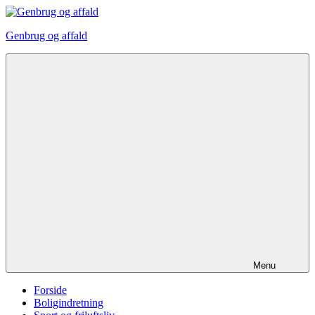
Videre
til
Genbrug og affald
indhold
Menu
Forside
Boligindretning