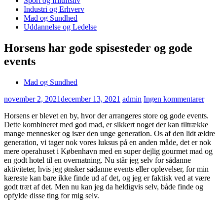
Sport og friluftsliv
Industri og Erhverv
Mad og Sundhed
Uddannelse og Ledelse
Horsens har gode spisesteder og gode
events
Mad og Sundhed
november 2, 2021
december 13, 2021
admin
Ingen kommentarer
Horsens er blevet en by, hvor der arrangeres store og gode events.
Dette kombineret med god mad, er sikkert noget der kan tiltrække
mange mennesker og især den unge generation. Os af den lidt ældre
generation, vi tager nok vores luksus på en anden måde, det er nok
mere operahuset i København med en super dejlig gourmet mad og
en godt hotel til en overnatning. Nu står jeg selv for sådanne
aktiviteter, hvis jeg ønsker sådanne events eller oplevelser, for min
kæreste kan bare ikke finde ud af det, og jeg er faktisk ved at være
godt træt af det. Men nu kan jeg da heldigvis selv, både finde og
opfylde disse ting for mig selv.