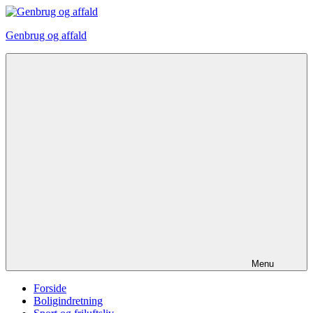
Videre
til
Genbrug og affald
indhold
Menu
Forside
Boligindretning