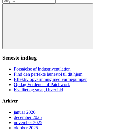
efter:
Søg
Seneste indlæg
Forståelse af Industriventilation
Find den perfekte lænestol til dit hjem
Effektiv opvarmning med varmepumper
Opdag Verdenen af Patchwork
Kvalitet og smag i hver bid
Arkiver
januar 2026
december 2025
november 2025
oktober 2025