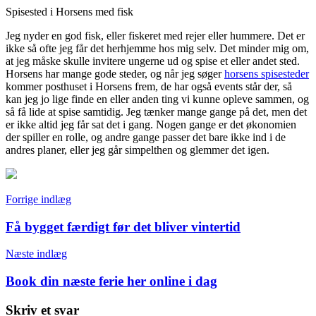
Spisested i Horsens med fisk
Jeg nyder en god fisk, eller fiskeret med rejer eller hummere. Det er
ikke så ofte jeg får det herhjemme hos mig selv. Det minder mig om,
at jeg måske skulle invitere ungerne ud og spise et eller andet sted.
Horsens har mange gode steder, og når jeg søger
horsens spisesteder
kommer posthuset i Horsens frem, de har også events står der, så
kan jeg jo lige finde en eller anden ting vi kunne opleve sammen, og
så få lide at spise samtidig. Jeg tænker mange gange på det, men det
er ikke altid jeg får sat det i gang. Nogen gange er det økonomien
der spiller en rolle, og andre gange passer det bare ikke ind i de
andres planer, eller jeg går simpelthen og glemmer det igen.
Indlægsnavigation
Forrige indlæg
Få bygget færdigt før det bliver vintertid
Næste indlæg
Book din næste ferie her online i dag
Skriv et svar