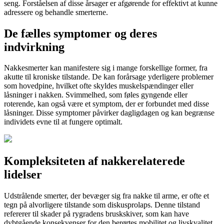
seng. Forståelsen af disse årsager er afgørende for effektivt at kunne
adressere og behandle smerterne.
De fælles symptomer og deres
indvirkning
Nakkesmerter kan manifestere sig i mange forskellige former, fra
akutte til kroniske tilstande. De kan forårsage yderligere problemer
som hovedpine, hvilket ofte skyldes muskelspændinger eller
låsninger i nakken. Svimmelhed, som føles gyngende eller
roterende, kan også være et symptom, der er forbundet med disse
låsninger. Disse symptomer påvirker dagligdagen og kan begrænse
individets evne til at fungere optimalt.
Kompleksiteten af nakkerelaterede
lidelser
Udstrålende smerter, der bevæger sig fra nakke til arme, er ofte et
tegn på alvorligere tilstande som diskusprolaps. Denne tilstand
refererer til skader på rygradens bruskskiver, som kan have
dybtgående konsekvenser for den berørtes mobilitet og livskvalitet.