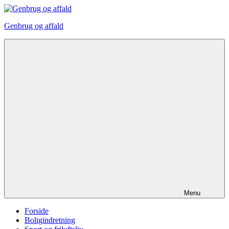
Videre
til
Genbrug og affald
indhold
Menu
Forside
Boligindretning