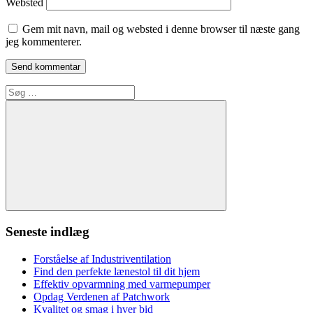
Websted
Gem mit navn, mail og websted i denne browser til næste gang
jeg kommenterer.
Søg
efter:
Søg
Seneste indlæg
Forståelse af Industriventilation
Find den perfekte lænestol til dit hjem
Effektiv opvarmning med varmepumper
Opdag Verdenen af Patchwork
Kvalitet og smag i hver bid