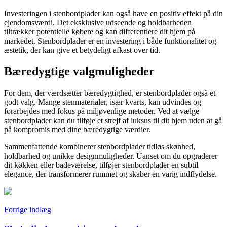
Investeringen i stenbordplader kan også have en positiv effekt på din
ejendomsværdi. Det eksklusive udseende og holdbarheden
tiltrækker potentielle købere og kan differentiere dit hjem på
markedet. Stenbordplader er en investering i både funktionalitet og
æstetik, der kan give et betydeligt afkast over tid.
Bæredygtige valgmuligheder
For dem, der værdsætter bæredygtighed, er stenbordplader også et
godt valg. Mange stenmaterialer, især kvarts, kan udvindes og
forarbejdes med fokus på miljøvenlige metoder. Ved at vælge
stenbordplader kan du tilføje et strejf af luksus til dit hjem uden at gå
på kompromis med dine bæredygtige værdier.
Sammenfattende kombinerer stenbordplader tidløs skønhed,
holdbarhed og unikke designmuligheder. Uanset om du opgraderer
dit køkken eller badeværelse, tilføjer stenbordplader en subtil
elegance, der transformerer rummet og skaber en varig indflydelse.
Indlægsnavigation
Forrige indlæg