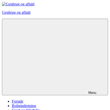
Videre
til
Genbrug og affald
indhold
Menu
Forside
Boligindretning