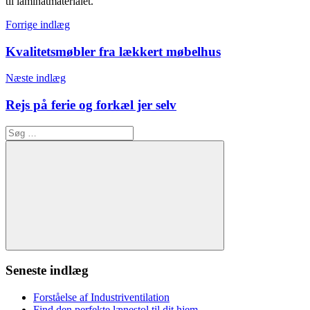
til laminatmaterialet.
Indlægsnavigation
Forrige indlæg
Kvalitetsmøbler fra lækkert møbelhus
Næste indlæg
Rejs på ferie og forkæl jer selv
Søg
efter:
Søg
Seneste indlæg
Forståelse af Industriventilation
Find den perfekte lænestol til dit hjem