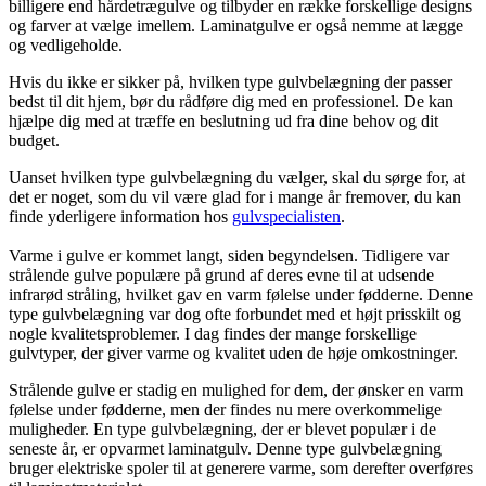
billigere end hårdetrægulve og tilbyder en række forskellige designs
og farver at vælge imellem. Laminatgulve er også nemme at lægge
og vedligeholde.
Hvis du ikke er sikker på, hvilken type gulvbelægning der passer
bedst til dit hjem, bør du rådføre dig med en professionel. De kan
hjælpe dig med at træffe en beslutning ud fra dine behov og dit
budget.
Uanset hvilken type gulvbelægning du vælger, skal du sørge for, at
det er noget, som du vil være glad for i mange år fremover, du kan
finde yderligere information hos
gulvspecialisten
.
Varme i gulve er kommet langt, siden begyndelsen. Tidligere var
strålende gulve populære på grund af deres evne til at udsende
infrarød stråling, hvilket gav en varm følelse under fødderne. Denne
type gulvbelægning var dog ofte forbundet med et højt prisskilt og
nogle kvalitetsproblemer. I dag findes der mange forskellige
gulvtyper, der giver varme og kvalitet uden de høje omkostninger.
Strålende gulve er stadig en mulighed for dem, der ønsker en varm
følelse under fødderne, men der findes nu mere overkommelige
muligheder. En type gulvbelægning, der er blevet populær i de
seneste år, er opvarmet laminatgulv. Denne type gulvbelægning
bruger elektriske spoler til at generere varme, som derefter overføres