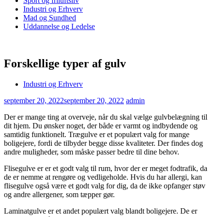
Sport og friluftsliv
Industri og Erhverv
Mad og Sundhed
Uddannelse og Ledelse
Forskellige typer af gulv
Industri og Erhverv
september 20, 2022
september 20, 2022
admin
Der er mange ting at overveje, når du skal vælge gulvbelægning til
dit hjem. Du ønsker noget, der både er varmt og indbydende og
samtidig funktionelt. Trægulve er et populært valg for mange
boligejere, fordi de tilbyder begge disse kvaliteter. Der findes dog
andre muligheder, som måske passer bedre til dine behov.
Flisegulve er er et godt valg til rum, hvor der er meget fodtrafik, da
de er nemme at rengøre og vedligeholde. Hvis du har allergi, kan
flisegulve også være et godt valg for dig, da de ikke opfanger støv
og andre allergener, som tæpper gør.
Laminatgulve er et andet populært valg blandt boligejere. De er