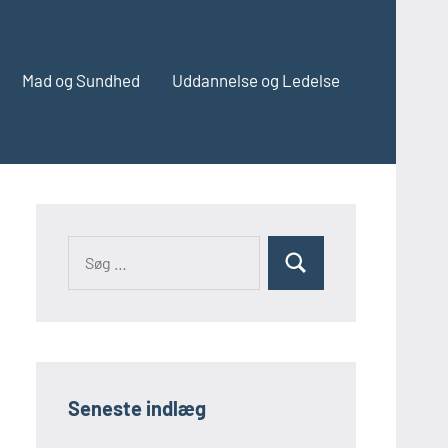
Mad og Sundhed
Uddannelse og Ledelse
Søg
Søg
efter:
Seneste indlæg