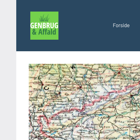
Videre
til
indhold
Forside
Genbrug
og
affald