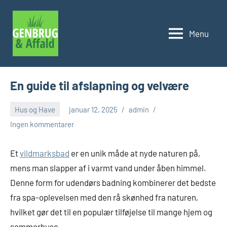
Videre
til
Menu
indhold
Genbrug
og
affald
En guide til afslapning og velvære
Hus og Have
januar 12, 2025
admin
Ingen kommentarer
Et
vildmarksbad
er en unik måde at nyde naturen på,
mens man slapper af i varmt vand under åben himmel.
Denne form for udendørs badning kombinerer det bedste
fra spa-oplevelsen med den rå skønhed fra naturen,
hvilket gør det til en populær tilføjelse til mange hjem og
sommerhuse.