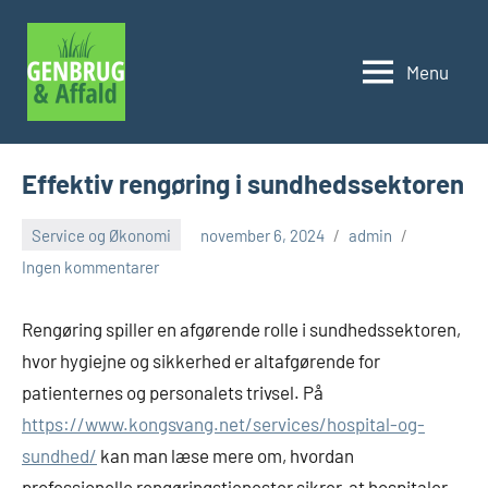
Videre
til
Menu
indhold
Genbrug
og
affald
Effektiv rengøring i sundhedssektoren
Service og Økonomi
november 6, 2024
admin
Ingen kommentarer
Rengøring spiller en afgørende rolle i sundhedssektoren,
hvor hygiejne og sikkerhed er altafgørende for
patienternes og personalets trivsel. På
https://www.kongsvang.net/services/hospital-og-
sundhed/
kan man læse mere om, hvordan
professionelle rengøringstjenester sikrer, at hospitaler