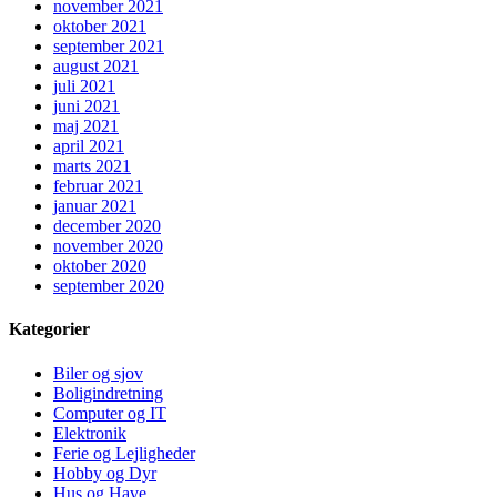
november 2021
oktober 2021
september 2021
august 2021
juli 2021
juni 2021
maj 2021
april 2021
marts 2021
februar 2021
januar 2021
december 2020
november 2020
oktober 2020
september 2020
Kategorier
Biler og sjov
Boligindretning
Computer og IT
Elektronik
Ferie og Lejligheder
Hobby og Dyr
Hus og Have