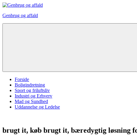
Videre
til
Genbrug og affald
indhold
Forside
Boligindretning
Sport og friluftsliv
Industri og Erhverv
Mad og Sundhed
Uddannelse og Ledelse
brugt it, køb brugt it, bæredygtig løsning f