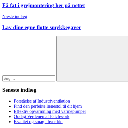
Få fat i grejmontering her på nettet
Næste indlæg
Lav dine egne flotte smykkegaver
Søg
efter:
Søg
Seneste indlæg
Forståelse af Industriventilation
Find den perfekte lænestol til dit hjem
Effektiv opvarmning med varmepumper
Opdag Verdenen af Patchwork
Kvalitet og smag i hver bid