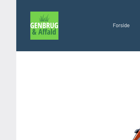
Videre
til
indhold
Forside
Genbrug
og
affald