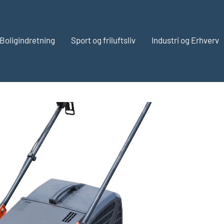
Boligindretning
Sport og friluftsliv
Industri og Erhverv