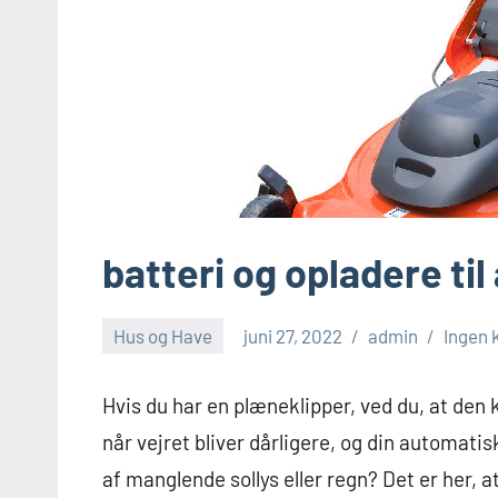
batteri og opladere t
Hus og Have
juni 27, 2022
admin
Ingen
Hvis du har en plæneklipper, ved du, at den
når vejret bliver dårligere, og din automat
af manglende sollys eller regn? Det er her, a