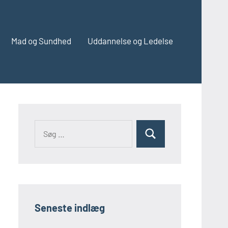
Mad og Sundhed
Uddannelse og Ledelse
Søg
Søg
efter:
Seneste indlæg