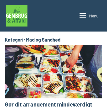
Videre
til
Menu
indhold
Genbrug
og
affald
Kategori:
Mad og Sundhed
Gør dit arrangement mindeværdigt