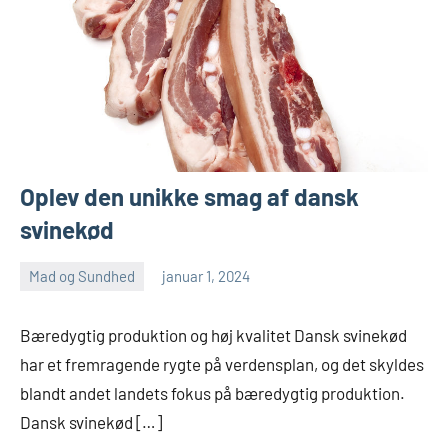
Oplev den unikke smag af dansk
svinekød
Mad og Sundhed
januar 1, 2024
admin
Ingen
kommentarer
Bæredygtig produktion og høj kvalitet Dansk svinekød
har et fremragende rygte på verdensplan, og det skyldes
blandt andet landets fokus på bæredygtig produktion.
Dansk svinekød […]