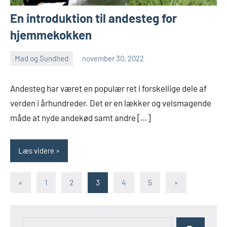
En introduktion til andesteg for
hjemmekokken
Mad og Sundhed
november 30, 2022
admin
Ingen
kommentarer
Andesteg har været en populær ret i forskellige dele af
verden i århundreder. Det er en lækker og velsmagende
måde at nyde andekød samt andre […]
Læs videre
Navigation
Forrige
Næste
«
1
2
3
4
5
»
indlæg
indlæg
til
indlæg
Søg