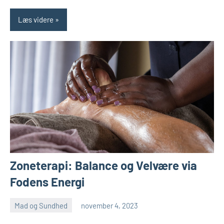
Læs videre
Zoneterapi: Balance og Velvære via
Fodens Energi
Mad og Sundhed
november 4, 2023
admin
Ingen