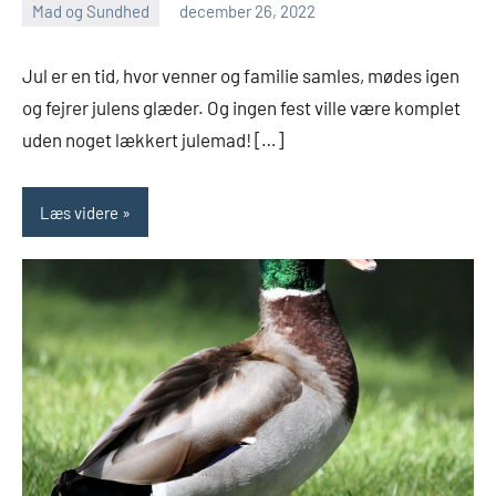
Mad og Sundhed
december 26, 2022
admin
Ingen
kommentarer
Jul er en tid, hvor venner og familie samles, mødes igen
og fejrer julens glæder. Og ingen fest ville være komplet
uden noget lækkert julemad! […]
Læs videre