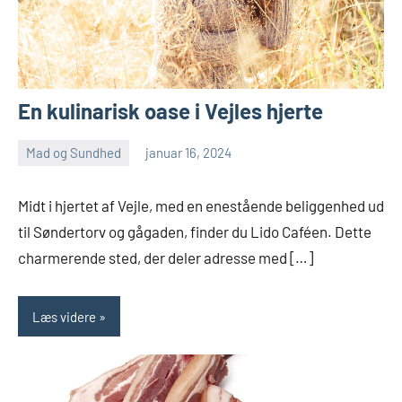
En kulinarisk oase i Vejles hjerte
Mad og Sundhed
januar 16, 2024
admin
Ingen
kommentarer
Midt i hjertet af Vejle, med en enestående beliggenhed ud
til Søndertorv og gågaden, finder du Lido Caféen. Dette
charmerende sted, der deler adresse med […]
Læs videre