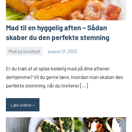
Mad til en hyggelig aften – Sådan
skaber du den perfekte stemning
Mad og Sundhed
august 21, 2023
admin
Ingen
kommentarer
Er du træt af at spise kedelig mad på dine aftener
derhjemme? Vil du gerne lære, hvordan man skaber den
perfekte stemning, når du inviterer […]
Læs videre