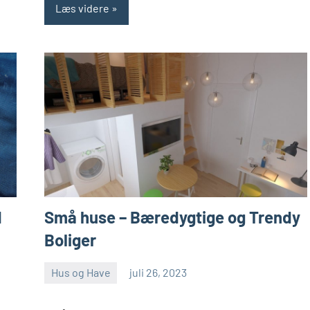
Læs videre
d
Små huse – Bæredygtige og Trendy
Boliger
Hus og Have
juli 26, 2023
admin
Ingen
kommentarer