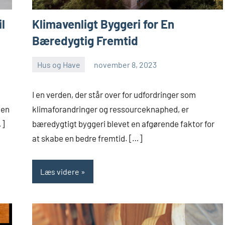
l
Klimavenligt Byggeri for En
Bæredygtig Fremtid
Hus og Have
november 8, 2023
admin
Ingen
kommentarer
I en verden, der står over for udfordringer som
gen
klimaforandringer og ressourceknaphed, er
…]
bæredygtigt byggeri blevet en afgørende faktor for
at skabe en bedre fremtid. […]
Læs videre