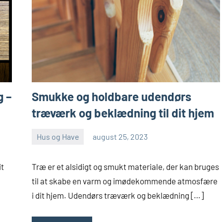
g –
Smukke og holdbare udendørs
træværk og beklædning til dit hjem
Hus og Have
august 25, 2023
admin
Ingen
kommentarer
it
Træ er et alsidigt og smukt materiale, der kan bruges
til at skabe en varm og imødekommende atmosfære
i dit hjem. Udendørs træværk og beklædning […]