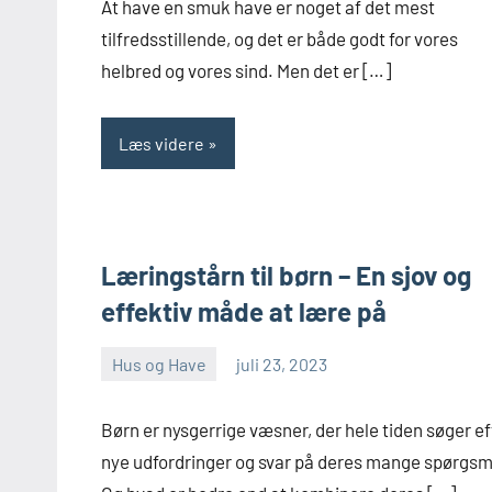
At have en smuk have er noget af det mest
tilfredsstillende, og det er både godt for vores
helbred og vores sind. Men det er […]
Læs videre
Læringstårn til børn – En sjov og
effektiv måde at lære på
Hus og Have
juli 23, 2023
admin
Ingen
kommentarer
Børn er nysgerrige væsner, der hele tiden søger ef
nye udfordringer og svar på deres mange spørgsm