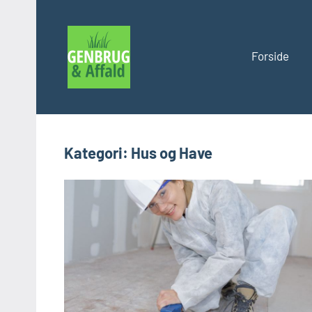
Videre
til
indhold
Forside
Genbrug
og
affald
Kategori:
Hus og Have