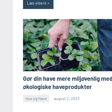
Læs videre
Gør din have mere miljøvenlig me
økologiske haveprodukter
Hus og Have
august 2, 2023
admin
Ingen
kommentarer