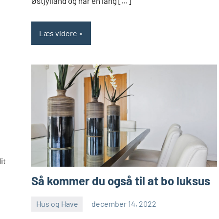
Østjylland og har en lang […]
Læs videre
it
Så kommer du også til at bo luksus
Hus og Have
december 14, 2022
admin
Ingen